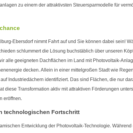
ranlagen zu einem der attraktivsten Steuersparmodelle für ve
tchance
urg-Ebersdorf nimmt Fahrt auf und Sie können dabei sein! Währe
bschieden schlummert die Lösung buchstäblich über unseren Kö
 alle geeigneten Dachflächen im Land mit Photovoltaik-Anlage
nenergie decken. Allein in einer mittelgroßen Stadt wie Rege
f Industriedächern identifiziert. Das sind Flächen, die nur dar
at diese Transformation aktiv mit attraktiven Förderungen unters
n eröffnen.
h technologischen Fortschritt
namischen Entwicklung der Photovoltaik-Technologie. Während 