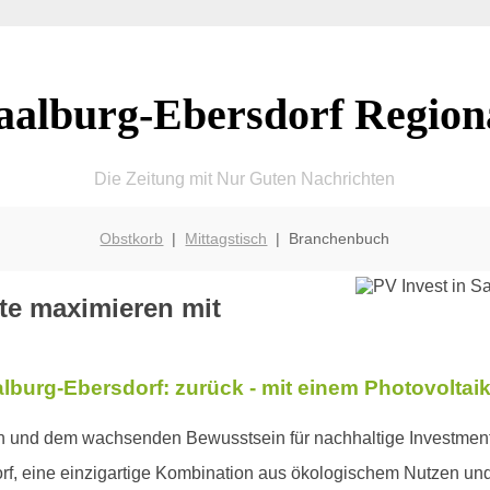
aalburg-Ebersdorf Region
Die Zeitung mit Nur Guten Nachrichten
Obstkorb
|
Mittagstisch
| Branchenbuch
te maximieren mit
alburg-Ebersdorf: zurück - mit einem Photovoltai
en und dem wachsenden Bewusstsein für nachhaltige Investments
rf, eine einzigartige Kombination aus ökologischem Nutzen und 