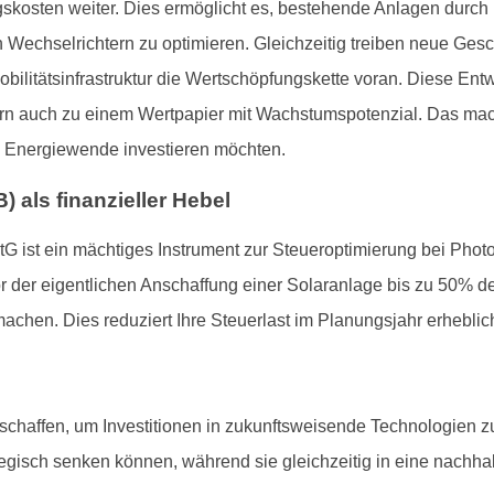
ungskosten weiter. Dies ermöglicht es, bestehende Anlagen dur
n Wechselrichtern zu optimieren. Gleichzeitig treiben neue Ges
ilitätsinfrastruktur die Wertschöpfungskette voran. Diese Ent
rn auch zu einem Wertpapier mit Wachstumspotenzial. Das macht
die Energiewende investieren möchten.
) als finanzieller Hebel
G ist ein mächtiges Instrument zur Steueroptimierung bei Photo
or der eigentlichen Anschaffung einer Solaranlage bis zu 50% de
chen. Dies reduziert Ihre Steuerlast im Planungsjahr erheblich 
chaffen, um Investitionen in zukunftsweisende Technologien z
ategisch senken können, während sie gleichzeitig in eine nachha